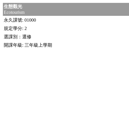
生態觀光
Ecotourism
永久課號: 01000
規定學分: 2
選課別：選修
開課年級: 三年級上學期