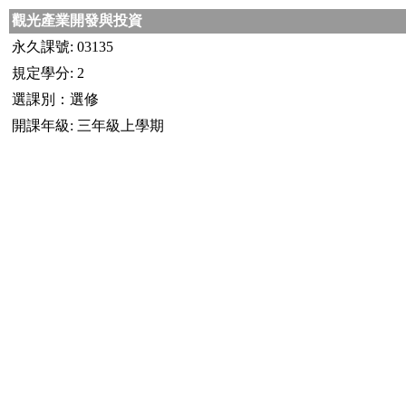
觀光產業開發與投資
永久課號: 03135
規定學分: 2
選課別：選修
開課年級: 三年級上學期