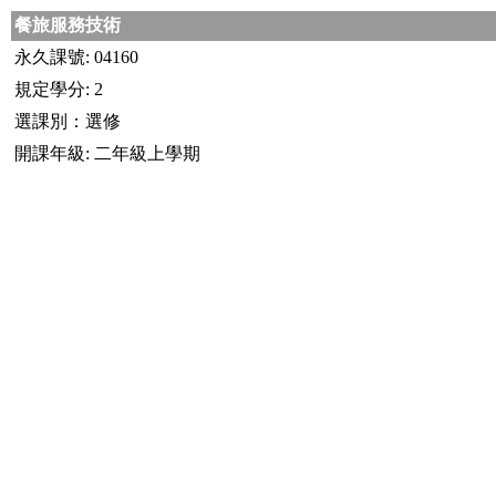
餐旅服務技術
永久課號: 04160
規定學分: 2
選課別：選修
開課年級: 二年級上學期