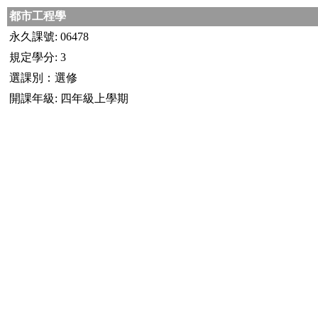
都市工程學
永久課號: 06478
規定學分: 3
選課別：選修
開課年級: 四年級上學期