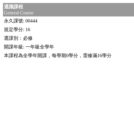
通識課程
General Course
永久課號: 00444
規定學分: 16
選課別：必修
開課年級: 一年級全學年
本課程為全學年開課，每學期0學分，需修滿16學分