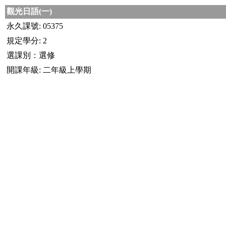
觀光日語(一)
永久課號: 05375
規定學分: 2
選課別：選修
開課年級: 二年級上學期