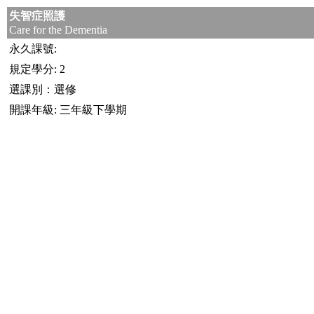
失智症照護
Care for the Dementia
永久課號:
規定學分: 2
選課別：選修
開課年級: 三年級下學期