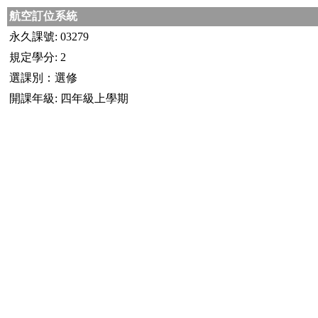
航空訂位系統
永久課號: 03279
規定學分: 2
選課別：選修
開課年級: 四年級上學期