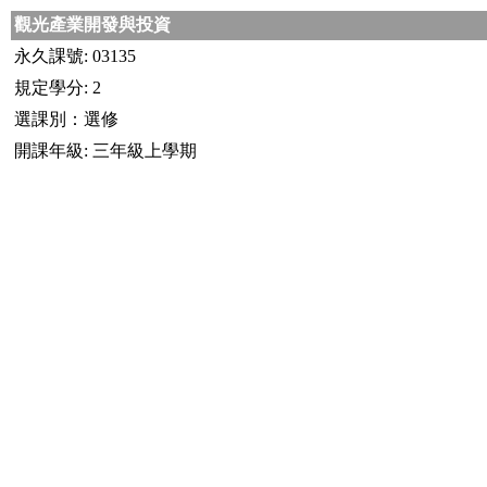
觀光產業開發與投資
永久課號: 03135
規定學分: 2
選課別：選修
開課年級: 三年級上學期