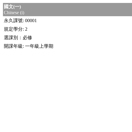
國文(一)
Chinese (i)
永久課號: 00001
規定學分: 2
選課別：必修
開課年級: 一年級上學期