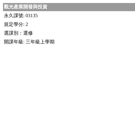
觀光產業開發與投資
永久課號: 03135
規定學分: 2
選課別：選修
開課年級: 三年級上學期