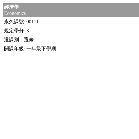
經濟學
Economics
永久課號: 00111
規定學分: 3
選課別：選修
開課年級: 一年級下學期