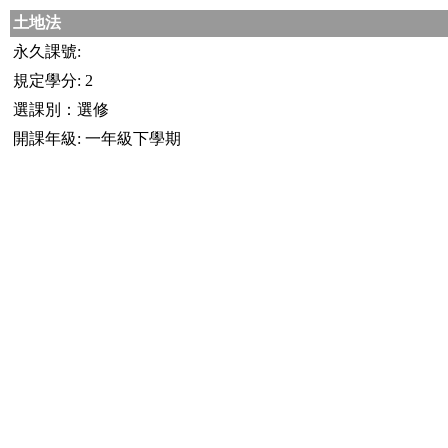
土地法
永久課號:
規定學分: 2
選課別：選修
開課年級: 一年級下學期