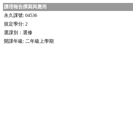
護理報告撰寫與應用
永久課號: 04536
規定學分: 2
選課別：選修
開課年級: 二年級上學期