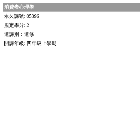
消費者心理學
永久課號: 05396
規定學分: 2
選課別：選修
開課年級: 四年級上學期