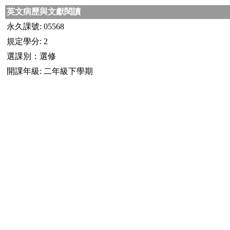
英文病歷與文獻閱讀
永久課號: 05568
規定學分: 2
選課別：選修
開課年級: 二年級下學期