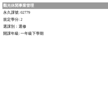
觀光休閒事業管理
永久課號: 02779
規定學分: 2
選課別：選修
開課年級: 一年級下學期