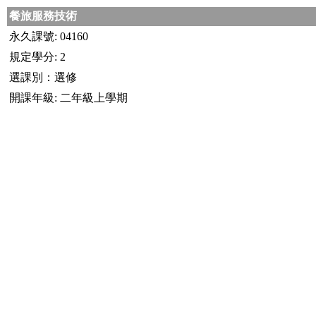
餐旅服務技術
永久課號: 04160
規定學分: 2
選課別：選修
開課年級: 二年級上學期