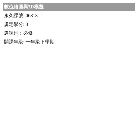
數位繪圖與3D模擬
永久課號: 06818
規定學分: 3
選課別：必修
開課年級: 一年級下學期