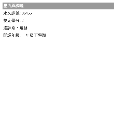
壓力與調適
永久課號: 06455
規定學分: 2
選課別：選修
開課年級: 一年級下學期