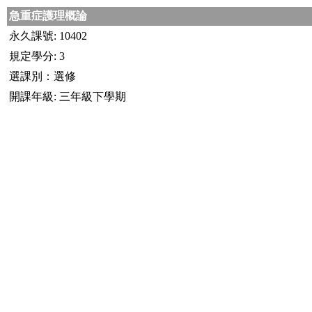
急重症護理概論
永久課號: 10402
規定學分: 3
選課別：選修
開課年級: 三年級下學期