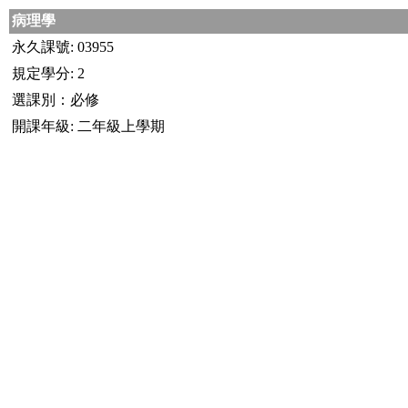
病理學
永久課號: 03955
規定學分: 2
選課別：必修
開課年級: 二年級上學期