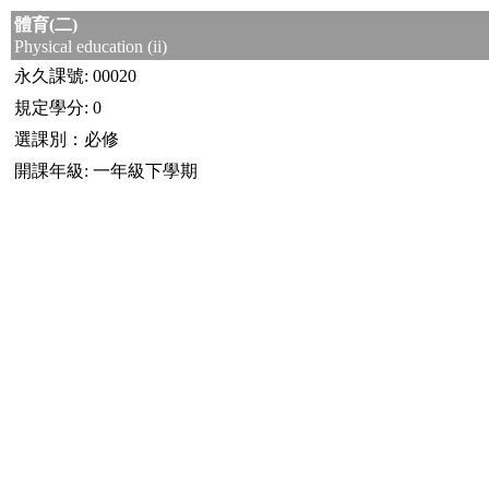
體育(二)
Physical education (ii)
永久課號: 00020
規定學分: 0
選課別：必修
開課年級: 一年級下學期