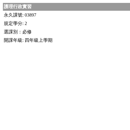
護理行政實習
永久課號: 03897
規定學分: 2
選課別：必修
開課年級: 四年級上學期