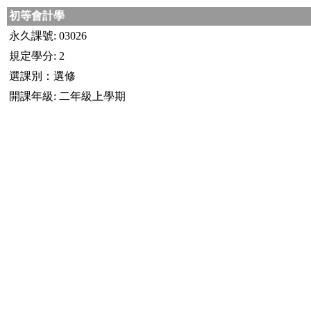
初等會計學
永久課號: 03026
規定學分: 2
選課別：選修
開課年級: 二年級上學期