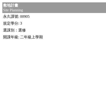
敷地計畫
Site Planning
永久課號: 00905
規定學分: 3
選課別：選修
開課年級: 二年級上學期