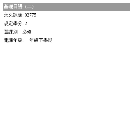
基礎日語（二）
永久課號: 02775
規定學分: 2
選課別：必修
開課年級: 一年級下學期