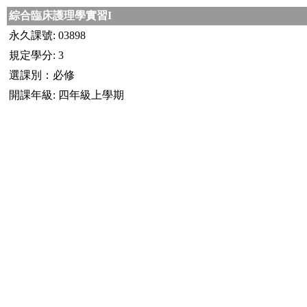
綜合臨床護理學實習I
永久課號: 03898
規定學分: 3
選課別：必修
開課年級: 四年級上學期