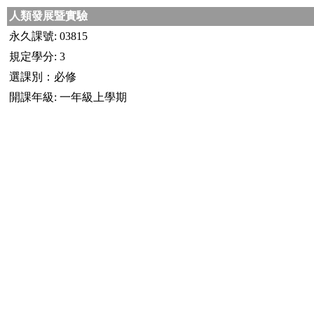
人類發展暨實驗
永久課號: 03815
規定學分: 3
選課別：必修
開課年級: 一年級上學期