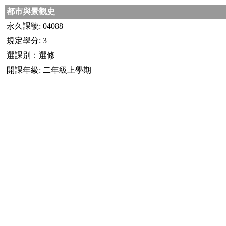
都市與景觀史
永久課號: 04088
規定學分: 3
選課別：選修
開課年級: 二年級上學期