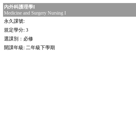
內外科護理學I
Medicine and Surgery Nursing I
永久課號:
規定學分: 3
選課別：必修
開課年級: 二年級下學期