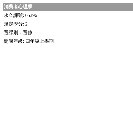
消費者心理學
永久課號: 05396
規定學分: 2
選課別：選修
開課年級: 四年級上學期