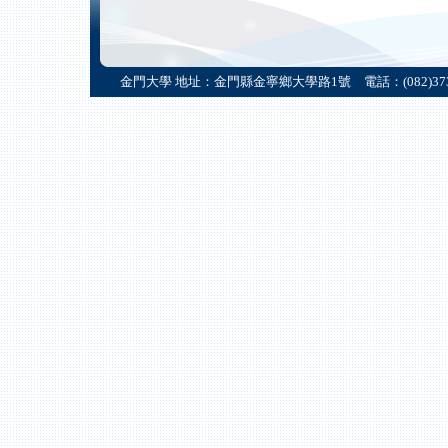
金門大學 地址：金門縣金寧鄉大學路1號 電話：(082)373233