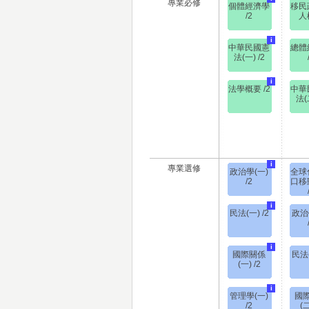
專業必修
個體經濟學
移民
/2
人權
i
中華民國憲
總體
法(一) /2
i
法學概要 /2
中華
法(二
i
專業選修
政治學(一)
全球
/2
口移
i
民法(一) /2
政治
i
國際關係
民法(
(一) /2
i
管理學(一)
國
/2
(二