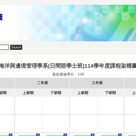
圖
海洋與邊境管理學系(日間部學士班)114學年度課程架構
最低應修學分：
138
i
i
i
i
i