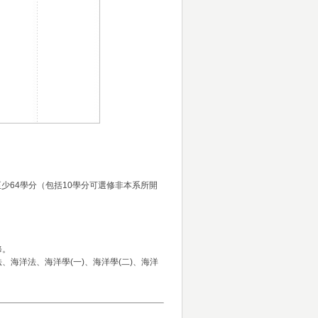
至少64學分（包括10學分可選修非本系所開
修。
法、海洋法、海洋學(一)、海洋學(二)、海洋