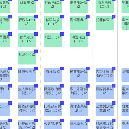
政策與
財政學 /2
行政法(二)
刑事訴訟法
海巡法規
犯罪
 /2
/2
/2
(二) /2
務
i
i
i
i
i
經濟學
行政法(一)
移民法規
海巡勤務 /2
犯罪偵查 /2
國土
/2
/2
(二) /2
國
(一
i
i
i
i
民國憲
移民法規
刑法(二) /2
海巡法規
) /2
(一) /2
(一) /2
i
刑法(一) /2
i
i
i
i
i
化與人
國際公法 /2
海洋法 /2
民事訴訟法
第二外語-緬
經濟
動專題
/2
甸語(二) /2
/2
i
i
i
i
i
學(二)
無人機科技
國際政治經
第二外語-緬
國際貿易法
兩岸
/2
執法 /2
濟學(二) /2
甸語(一) /2
/2
策比
i
i
i
i
i
二) /2
國際政治經
比較政府與
海洋產業發
公文與訴訟
研究
濟學(一) /2
政治(二) /2
展 /2
文書 /2
論文
i
i
i
i
i
際關係
比較政府與
公共管理 /2
關稅法規 /2
航站港埠保
憲法
) /2
政治(一) /2
安與安檢 /2