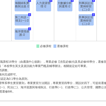
i
i
i
i
海關緝私實
人力資源管
大數據分析
刑事訴訟法
務與法規 /2
理 /2
與運用 /2
實例研習
(二) /2
i
i
第二外語－
民事訴訟法
韓文(一) /2
實例研習
(二) /2
i
海洋環境保
護 /2
必修課程
選修課程
通識課程16學分（由通識中心規劃），專業必修【含院必修(4)及系必修46學分，選修
過「本校學生英文及資訊能力畢業門檻及輔導辦法」相關規定始可畢業。
而調整。
限內完成即可。
認定為0.1學分為原則。
管理學系學生實習要則』專業實習方法開設，專業實習四學分，開設於四下，可提前選
法(一)、民法(二)、海洋巡護與海域執法、行政學(一)、行政學(二)、公共管理、國際公
需選修8科。