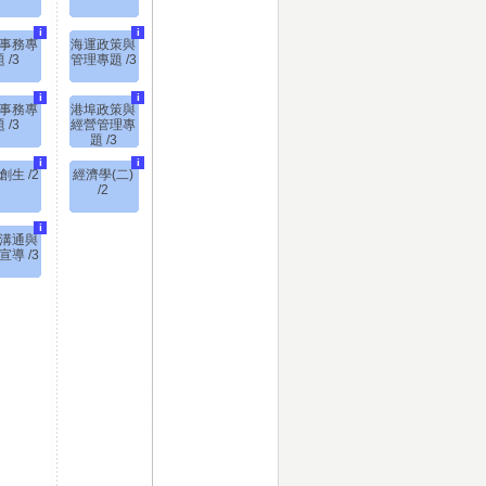
i
i
事務專
海運政策與
 /3
管理專題 /3
i
i
事務專
港埠政策與
 /3
經營管理專
題 /3
i
i
創生 /2
經濟學(二)
/2
i
溝通與
宣導 /3