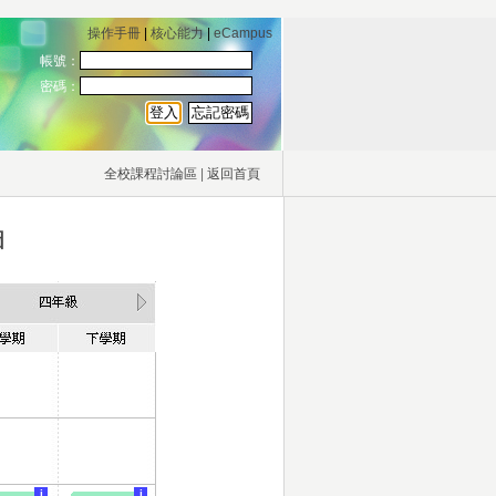
操作手冊
|
核心能力
|
eCampus
帳號：
密碼：
全校課程討論區
|
返回首頁
圖
i
i