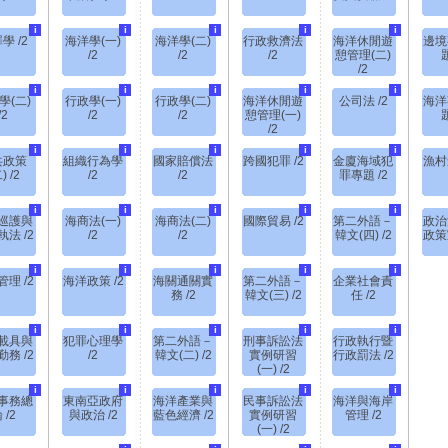
i
i
i
i
i
學 /2
海洋學(一)
海洋學(二)
行政救濟法
海洋休閒遊
邊境
/2
/2
/2
憩管理(二)
題
/2
i
i
i
i
i
學(二)
行政學(一)
行政學(二)
海洋休閒遊
公司法 /2
海洋
/2
/2
/2
憩管理(一)
題
/2
i
i
i
i
i
共政策
組織行為學
國家賠償法
跨國犯罪 /2
金廈海域犯
漁村
) /2
/2
/2
罪專題 /2
i
i
i
i
i
巡護與
海商法(一)
海商法(二)
國際貿易 /2
第二外語－
政治
法 /2
/2
/2
韓文(四) /2
政策
i
i
i
i
i
理 /2
海洋政策 /2
海關通關實
第二外語－
企業社會責
務 /2
韓文(三) /2
任 /2
i
i
i
i
i
載具與
犯罪心理學
第二外語－
刑事訴訟法
行政執行暨
務 /2
/2
韓文(二) /2
實例研習
行政罰法 /2
(一) /2
i
i
i
i
i
事務總
東南亞政府
海洋產業與
民事訴訟法
海洋與海岸
 /2
與政治 /2
藍色經濟 /2
實例研習
管理 /2
(一) /2