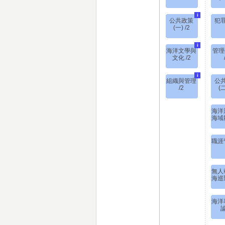
i
公共政策
犯罪
(一) /2
i
海洋文學與
管理
文化 /2
i
組織與管理
公
/2
(二
海洋
海域執
職涯管
無人
海巡勤
海洋
論