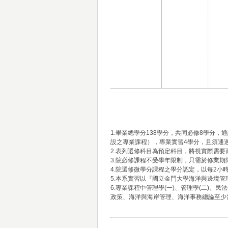
1.畢業總學分138學分，共同必修8學分，
設之專業課程），專業實習4學分，且須通
2.表列選修科目為預定科目，將視實際需要
3.院必修課程不受學年限制，只需於修業期
4.院選修微學分課程之學分認定，以每2小時
5.本系實習以『國立金門大學海洋與邊境
6.專業課程中管理學(一)、管理學(二)、民
政策、海洋與海岸管理、海洋事務總論至少