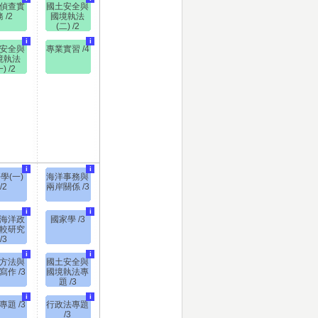
偵查實
國土安全與
 /2
國境執法
(二) /2
i
i
安全與
專業實習 /4
境執法
) /2
i
i
學(一)
海洋事務與
/2
兩岸關係 /3
i
i
海洋政
國家學 /3
較研究
/3
i
i
方法與
國土安全與
寫作 /3
國境執法專
題 /3
i
i
專題 /3
行政法專題
/3